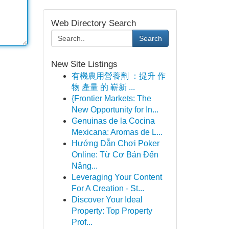
Web Directory Search
Search
New Site Listings
有機農用營養劑 ：提升 作
物 產量 的 嶄新 ...
{Frontier Markets: The
New Opportunity for In...
Genuinas de la Cocina
Mexicana: Aromas de L...
Hướng Dẫn Chơi Poker
Online: Từ Cơ Bản Đến
Nâng...
Leveraging Your Content
For A Creation - St...
Discover Your Ideal
Property: Top Property
Prof...