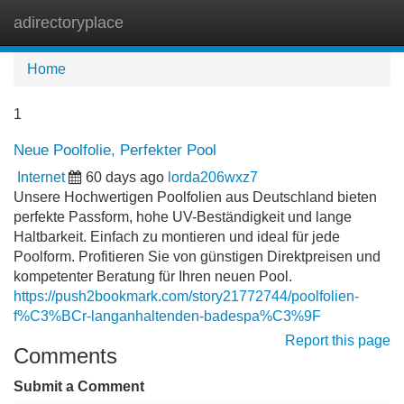
adirectoryplace
Tog
navi
Home
1
Neue Poolfolie, Perfekter Pool
Internet
60 days ago
lorda206wxz7
Unsere Hochwertigen Poolfolien aus Deutschland bieten
perfekte Passform, hohe UV-Beständigkeit und lange
Haltbarkeit. Einfach zu montieren und ideal für jede
Poolform. Profitieren Sie von günstigen Direktpreisen und
kompetenter Beratung für Ihren neuen Pool.
https://push2bookmark.com/story21772744/poolfolien-
f%C3%BCr-langanhaltenden-badespa%C3%9F
Report this page
Comments
Submit a Comment