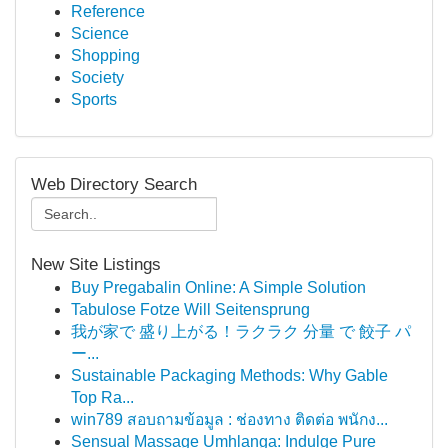
Reference
Science
Shopping
Society
Sports
Web Directory Search
New Site Listings
Buy Pregabalin Online: A Simple Solution
Tabulose Fotze Will Seitensprung
我が家で 盛り上がる！ラクラク 分量 で 餃子 パ
ー...
Sustainable Packaging Methods: Why Gable
Top Ra...
win789 สอบถามข้อมูล : ช่องทาง ติดต่อ พนักง...
Sensual Massage Umhlanga: Indulge Pure