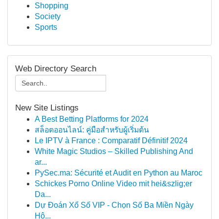
Shopping
Society
Sports
Web Directory Search
New Site Listings
A Best Betting Platforms for 2024
สล็อตออนไลน์: คู่มือสำหรับผู้เริ่มต้น
Le IPTV à France : Comparatif Définitif 2024
White Magic Studios – Skilled Publishing And
ar...
PySec.ma: Sécurité et Audit en Python au Maroc
Schickes Porno Online Video mit hei&szlig;er
Da...
Dự Đoán Xổ Số VIP - Chọn Số Ba Miền Ngày
Hô...