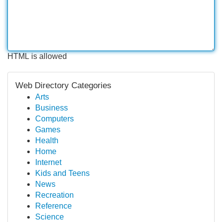
HTML is allowed
Web Directory Categories
Arts
Business
Computers
Games
Health
Home
Internet
Kids and Teens
News
Recreation
Reference
Science