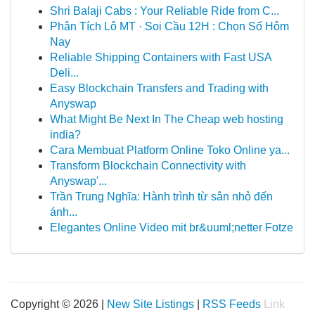
Shri Balaji Cabs : Your Reliable Ride from C...
Phân Tích Lô MT · Soi Cầu 12H : Chọn Số Hôm
Nay
Reliable Shipping Containers with Fast USA
Deli...
Easy Blockchain Transfers and Trading with
Anyswap
What Might Be Next In The Cheap web hosting
india?
Cara Membuat Platform Online Toko Online ya...
Transform Blockchain Connectivity with
Anyswap'...
Trần Trung Nghĩa: Hành trình từ sân nhỏ đến
ánh...
Elegantes Online Video mit br&uuml;netter Fotze
Copyright © 2026 |
New Site Listings
|
RSS Feeds
Link