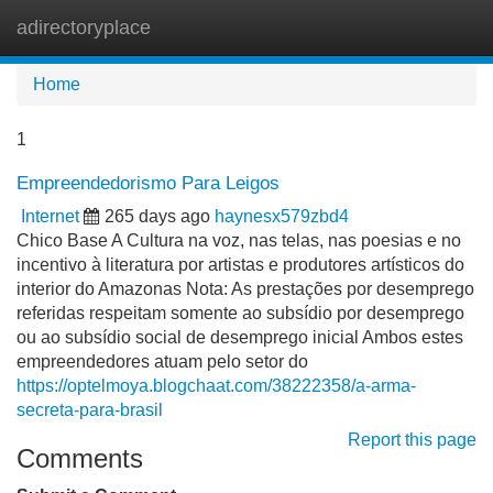
adirectoryplace
Tog
navi
Home
1
Empreendedorismo Para Leigos
Internet
265 days ago
haynesx579zbd4
Chico Base A Cultura na voz, nas telas, nas poesias e no
incentivo à literatura por artistas e produtores artísticos do
interior do Amazonas Nota: As prestações por desemprego
referidas respeitam somente ao subsídio por desemprego
ou ao subsídio social de desemprego inicial Ambos estes
empreendedores atuam pelo setor do
https://optelmoya.blogchaat.com/38222358/a-arma-
secreta-para-brasil
Report this page
Comments