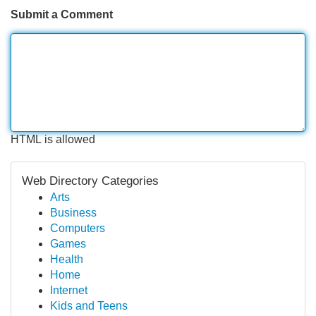
Submit a Comment
HTML is allowed
Web Directory Categories
Arts
Business
Computers
Games
Health
Home
Internet
Kids and Teens