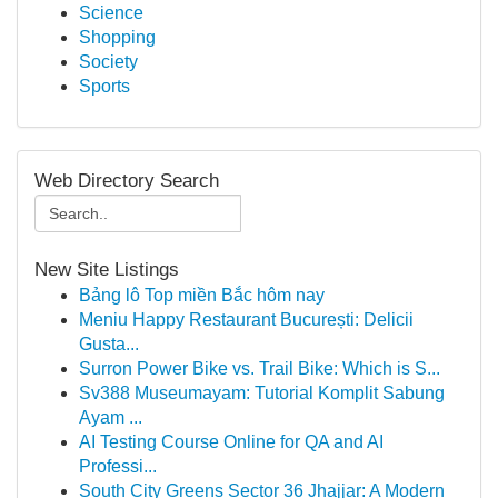
Science
Shopping
Society
Sports
Web Directory Search
New Site Listings
Bảng lô Top miền Bắc hôm nay
Meniu Happy Restaurant București: Delicii
Gusta...
Surron Power Bike vs. Trail Bike: Which is S...
Sv388 Museumayam: Tutorial Komplit Sabung
Ayam ...
AI Testing Course Online for QA and AI
Professi...
South City Greens Sector 36 Jhajjar: A Modern