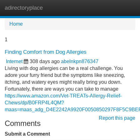
adirectoryplace
Tog
navi
Home
1
Finding Comfort from Dog Allergies
Internet
308 days ago
abelnkpn876347
Living with dog allergies can be a real challenge. You
adore your furry friend but the symptoms like sneezing,
itching, and watery eyes might really bring you down.
Fortunately, there are ways you can take to manage
https://www.amazon.com/Vet-TREATs-Allergy-Relief-
Chews/dp/B0FRP4L4QM?
maas=maas_adg_D4E2242A9920F0050850297F8F5C9BEF_
Report this page
Comments
Submit a Comment