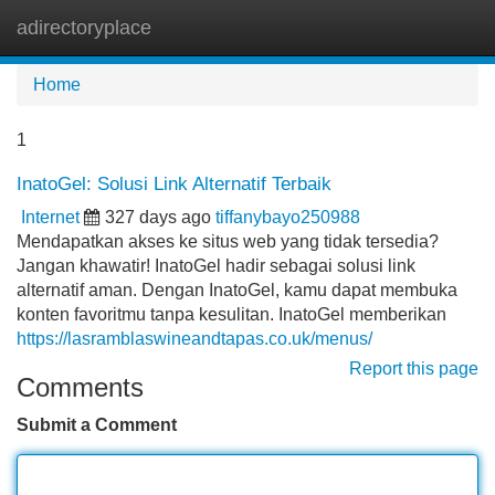
adirectoryplace
Tog
navi
Home
1
InatoGel: Solusi Link Alternatif Terbaik
Internet
327 days ago
tiffanybayo250988
Mendapatkan akses ke situs web yang tidak tersedia?
Jangan khawatir! InatoGel hadir sebagai solusi link
alternatif aman. Dengan InatoGel, kamu dapat membuka
konten favoritmu tanpa kesulitan. InatoGel memberikan
https://lasramblaswineandtapas.co.uk/menus/
Report this page
Comments
Submit a Comment