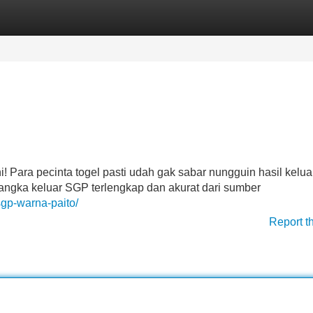
Categories
Register
Login
ni! Para pecinta togel pasti udah gak sabar nungguin hasil kelu
i angka keluar SGP terlengkap dan akurat dari sumber
sgp-warna-paito/
Report t