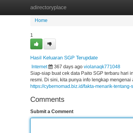
adirectoryplace
Home
New Site Listings
Add Site
Home
1
Hasil Keluaran SGP Terupdate
Internet
367 days ago
violanaqk771048
Siap-siap buat cek data Paito SGP terbaru hari i
resmi. Di sini, kita punya info lengkap mengena
https://cybernomad.biz.id/fakta-menarik-tentang-
Comments
Submit a Comment